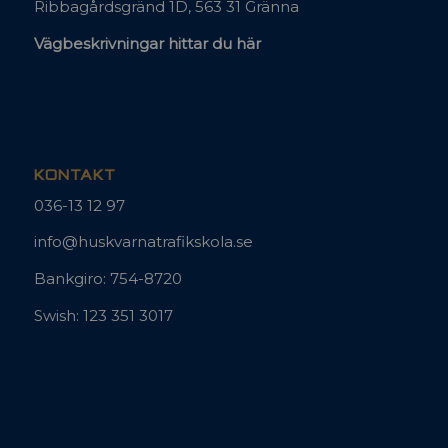
Linnégatan 23, 561 32 Huskvarna
Barnarpsgatan 17 B, 553 16 Jönköping
Ribbagårdsgränd 1D, 563 31 Gränna
Vägbeskrivningar hittar du här
KONTAKT
036-13 12 97
info@huskvarnatrafikskola.se
Bankgiro: 754-8720
Swish: 123 351 3017