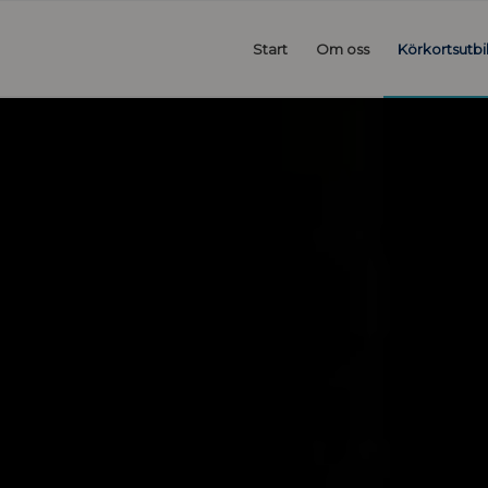
Start
Om oss
Körkortsutbi