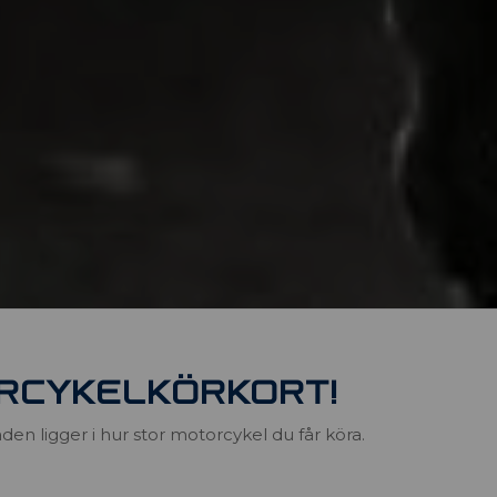
ORCYKELKÖRKORT!
den ligger i hur stor motorcykel du får köra.