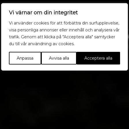
Vi värnar om din integritet
Vi använder cookies för att förbättra din surfupplevelse,
visa personliga annonser eller innehåll och analysera vår
trafik. Genom att klicka på "Acceptera alla" samtycker
du till vår användning av cookies.
Anpassa
Avvisa alla
Acceptera alla