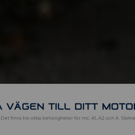
A VÄGEN TILL DITT MOT
et finns tre olika behörigheter för mc: A1, A2 och A. Skillna